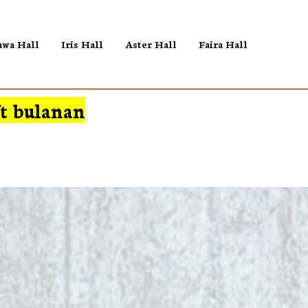
wa Hall
Iris Hall
Aster Hall
Faira Hall
ft bulanan