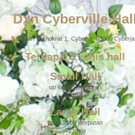
Dxn Cyberville Hal
Jalan Teknokrat 1, Cyber 3, 63000 Cyberj
Terdapat 2 jenis hall
Small Hall
up to 500 jemputan
20 meja
Large Hall
up to 2000 jemputan
45 meja