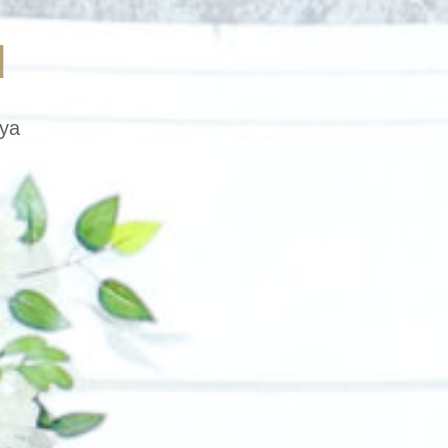
l
aya