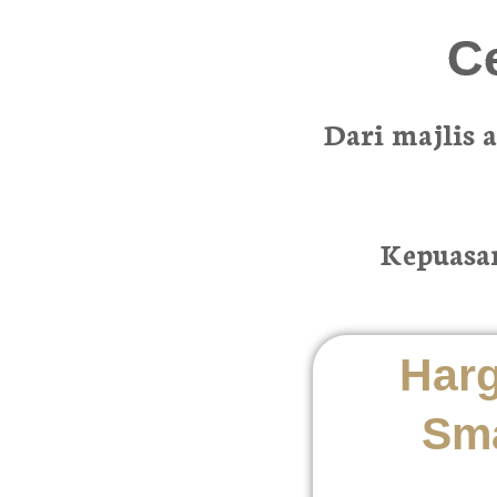
C
Dari majlis 
Kepuasan
Harg
Sma