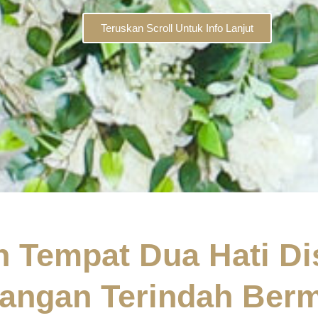
Teruskan Scroll Untuk Info Lanjut
h Tempat Dua Hati Di
angan Terindah Berm